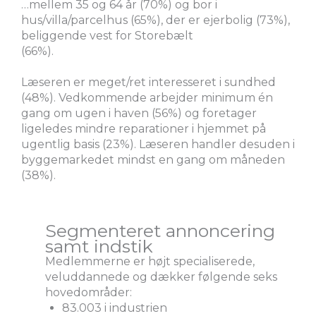
…mellem 35 og 64 år (70%) og bor i
hus/villa/parcelhus (65%), der er ejerbolig (73%),
beliggende vest for Storebælt
(66%).
Læseren er meget/ret interesseret i sundhed
(48%). Vedkommende arbejder minimum én
gang om ugen i haven (56%) og foretager
ligeledes mindre reparationer i hjemmet på
ugentlig basis (23%). Læseren handler desuden i
byggemarkedet mindst en gang om måneden
(38%).
Segmenteret annoncering
samt indstik
Medlemmerne er højt specialiserede,
veluddannede og dækker følgende seks
hovedområder:
83.003 i industrien