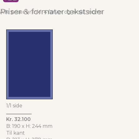
Priser & formater tekstsider
Alle priser er inkl. 4 farver og ekskl. moms
1/1 side
Kr. 32.100
B: 190 x H: 244 mm
Til kant