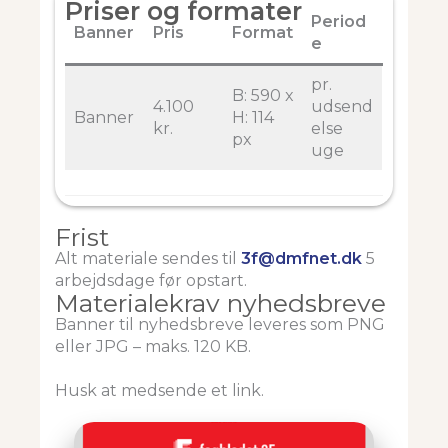
Priser og formater
Period
Banner
Pris
Format
e
pr.
B: 590 x
4.100
udsend
Banner
H: 114
kr.
else
px
uge
Frist
Alt materiale sendes til
3f@dmfnet.dk
5
arbejdsdage før opstart.
Materialekrav nyhedsbreve
Banner til nyhedsbreve leveres som PNG
eller JPG – maks. 120 KB.
Husk at medsende et link.