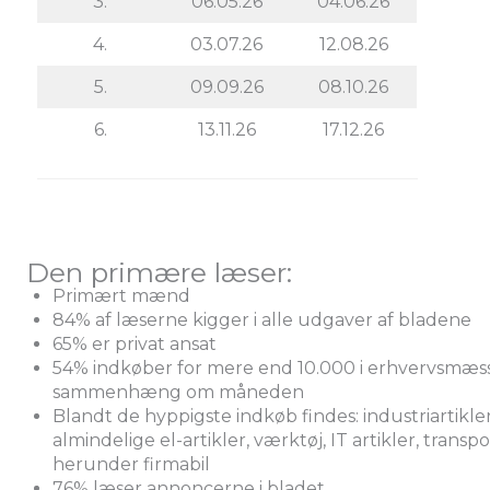
3.
06.05.26
04.06.26
4.
03.07.26
12.08.26
5.
09.09.26
08.10.26
6.
13.11.26
17.12.26
Den primære læser:
Primært mænd
84% af læserne kigger i alle udgaver af bladene
65% er privat ansat
54% indkøber for mere end 10.000 i erhvervsmæs
sammenhæng om måneden
Blandt de hyppigste indkøb findes: industriartikler
almindelige el-artikler, værktøj, IT artikler, transpo
herunder firmabil
76% læser annoncerne i bladet